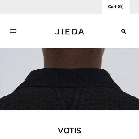
Cart
(
0
)
VOTIS